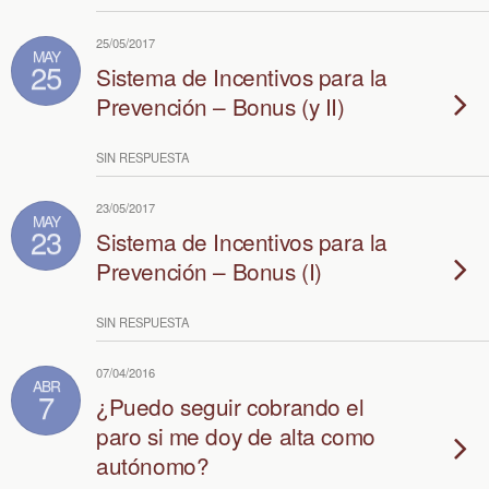
25/05/2017
MAY
25
Sistema de Incentivos para la
Prevención – Bonus (y II)
SIN RESPUESTA
23/05/2017
MAY
23
Sistema de Incentivos para la
Prevención – Bonus (I)
SIN RESPUESTA
07/04/2016
ABR
7
¿Puedo seguir cobrando el
paro si me doy de alta como
autónomo?