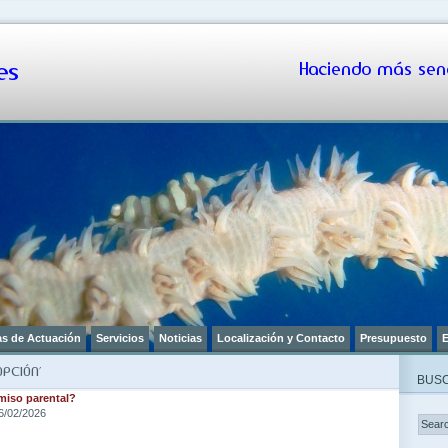
s
Haciendo más senc
as de Actuación
Servicios
Noticias
Localización y Contacto
Presupuesto
E
PCIÓN’
BUSC
rmiso parental?
6/02/2026