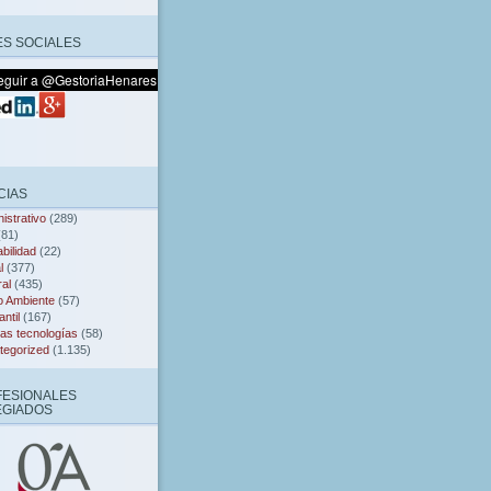
S SOCIALES
CIAS
istrativo
(289)
81)
bilidad
(22)
l
(377)
al
(435)
o Ambiente
(57)
ntil
(167)
as tecnologías
(58)
tegorized
(1.135)
FESIONALES
EGIADOS