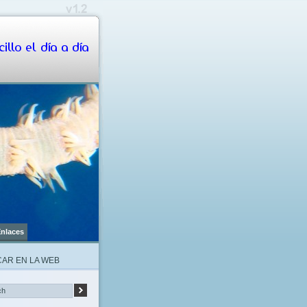
illo el día a día
nlaces
AR EN LA WEB