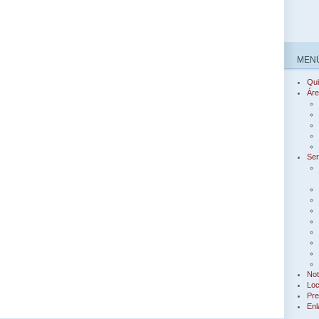
MENÚ
Qu
Áre
Ser
Not
Loc
Pre
Enl