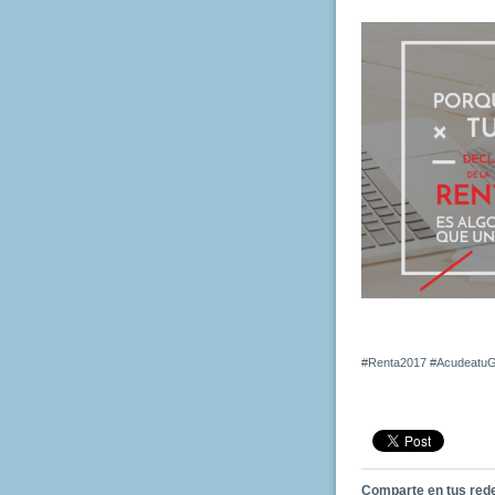
#Renta2017 #Acudeatu
Comparte en tus red