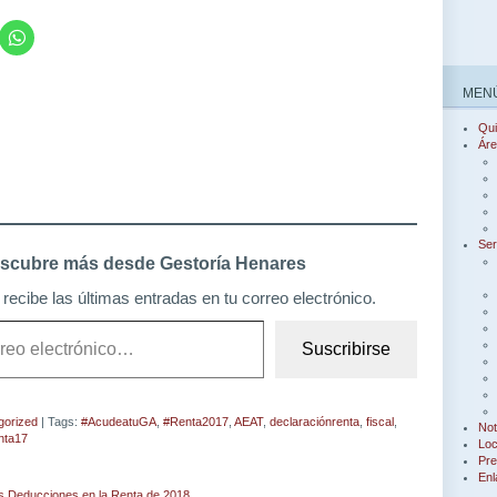
MENÚ
Qu
Áre
Ser
scubre más desde Gestoría Henares
recibe las últimas entradas en tu correo electrónico.
Suscribirse
gorized
| Tags:
#AcudeatuGA
,
#Renta2017
,
AEAT
,
declaraciónrenta
,
fiscal
,
Not
nta17
Loc
Pre
Enl
as Deducciones en la Renta de 2018