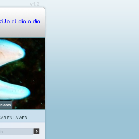
illo el día a día
nlaces
AR EN LA WEB