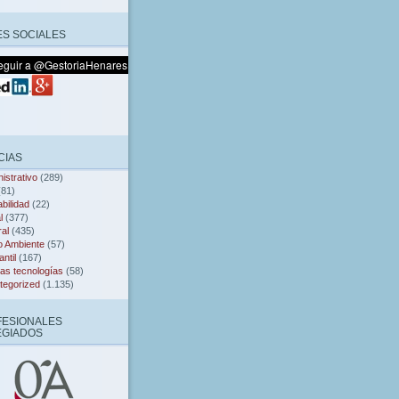
S SOCIALES
CIAS
istrativo
(289)
81)
bilidad
(22)
l
(377)
al
(435)
o Ambiente
(57)
ntil
(167)
as tecnologías
(58)
tegorized
(1.135)
FESIONALES
EGIADOS