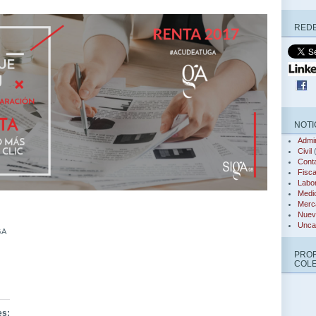
REDE
NOTI
Admin
Civil
(
Conta
Fisca
Labor
Medi
Merca
Nuev
Unca
GA
PRO
COL
es: