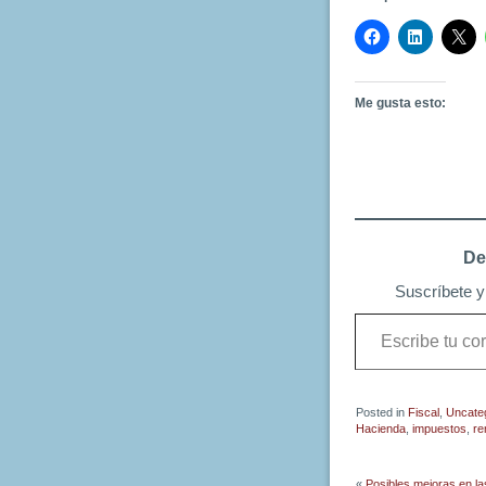
Me gusta esto:
De
Suscríbete y 
Escribe
tu
correo
electrónico…
Posted in
Fiscal
,
Uncate
Hacienda
,
impuestos
,
re
«
Posibles mejoras en l