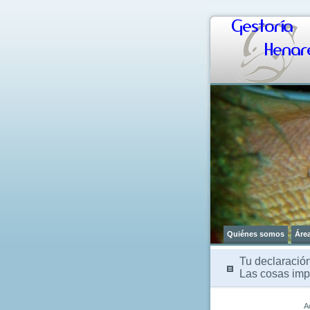
Gestoría
Henare
Quiénes somos
Áre
Tu declaración
Las cosas impo
A