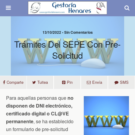
13/10/2022 • Sin Comentarios
Trámites Del SEPE Con Pre-
Solicitud
Comparte
Tuitea
Pin
Envía
SMS
Para aquellas personas que
no
disponen de DNI electrónico,
certificado digital o CL@VE
permanente
, se ha establecido
un formulario de pre-solicitud