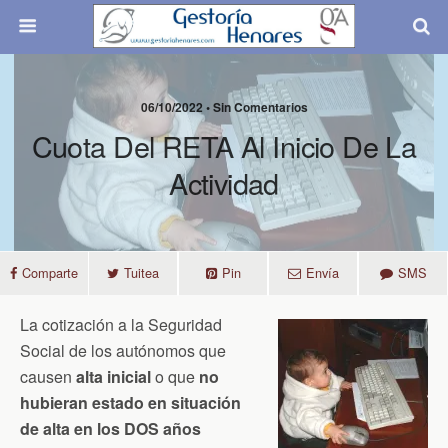
06/10/2022 • Sin Comentarios
Cuota Del RETA Al Inicio De La
Actividad
Comparte
Tuitea
Pin
Envía
SMS
La cotización a la Seguridad
Social de los autónomos que
causen
alta inicial
o que
no
hubieran estado en situación
de alta en los DOS años