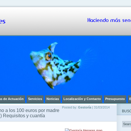
s
Haciendo más senc
as de Actuación
Servicios
Noticias
Localización y Contacto
Presupuesto
E
Posted by:
Gestoría
| 31/03/2014
o a los 100 euros por madre
BUSC
I) Requisitos y cuantía