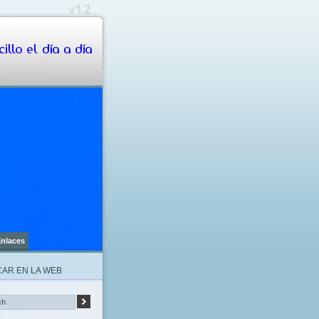
illo el día a día
nlaces
AR EN LA WEB