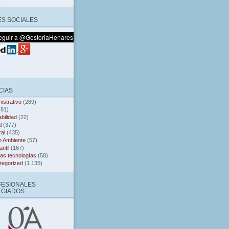
S SOCIALES
CIAS
istrativo
(289)
81)
bilidad
(22)
l
(377)
al
(435)
o Ambiente
(57)
ntil
(167)
as tecnologías
(58)
tegorized
(1.135)
FESIONALES
EGIADOS