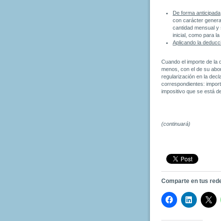
De forma anticipada
con carácter genera
cantidad mensual y s
inicial, como para l
Aplicando la deducci
Cuando el importe de la 
menos, con el de su abon
regularización en la dec
correspondientes: import
impositivo que se está d
(continuará)
Comparte en tus red