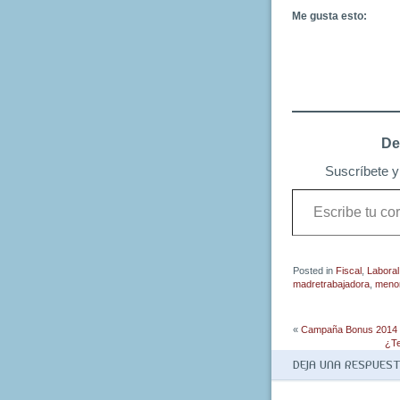
Me gusta esto:
De
Suscríbete y 
Escribe
tu
correo
electrónico…
Posted in
Fiscal
,
Laboral
madretrabajadora
,
meno
«
Campaña Bonus 2014 (R
¿Te
DEJA UNA RESPUES