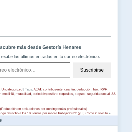
scubre más desde Gestoría Henares
recibe las últimas entradas en tu correo electrónico.
Suscribirse
,
Uncategorized
| Tags:
AEAT
,
contribuyente
,
cuantía
,
deducción
,
hijo
,
IRPF
,
r
,
mod140
,
mutualidad
,
periodoimpositivo
,
requisitos
,
segsoc
,
seguridadsocial
,
SS
educción en cotizaciones por contingencias profesionales)
ngo derecho a los 100 euros por madre trabajadora?: (y II) Cómo lo solicito
»
TA