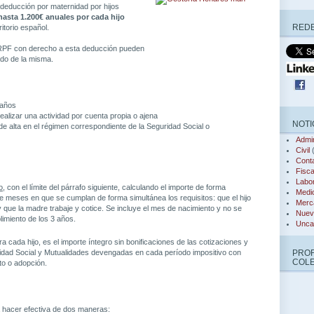
a deducción por maternidad por hijos
hasta 1.200€ anuales por cada hijo
REDE
itorio español.
IRPF con derecho a esta deducción pueden
pado de la misma.
 años
ealizar
una actividad por cuenta propia o ajena
NOTI
e alta en el régimen correspondiente de la Seguridad Social o
Admin
Civil
(
Conta
Fisca
Labor
o
, con el límite del párrafo siguiente, calculando el importe de forma
Medi
e meses en que se cumplan de forma simultánea los requisitos: que el hijo
Merca
que la madre trabaje y cotice. Se incluye el mes de nacimiento y no se
Nuev
imiento de los 3 años.
Unca
ra cada hijo, es el importe íntegro sin bonificaciones de las cotizaciones y
ridad Social y Mutualidades devengadas en cada período impositivo con
PRO
COL
to o adopción.
 hacer efectiva de dos maneras: