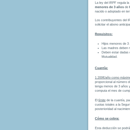
La ley del IRPF regula l
menores de 3 años
de
nacido o adoptado en terr
Los contribuyentes del 
solicitar el abono antici
Requisitos:
Hijos menores de 3
Las madres deben r
Deben estar dadas d
Mutualidad.
Cuantía:
1.200€/año como máxim
proporcional al número d
tenga menos de 3 años y 
computa el mes de cumpl
El
límite
de la cuantía, pa
cuotas totales a la Segu
posterioridad al nacimien
Cómo se cobra:
Esta deducción se podrá