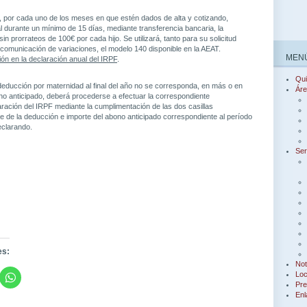
, por cada uno de los meses en que estén dados de alta y cotizando,
l durante un mínimo de 15 días, mediante transferencia bancaria, la
in prorrateos de 100€ por cada hijo. Se utilizará, tanto para su solicitud
a comunicación de variaciones, el modelo 140 disponible en la AEAT.
MENÚ
ón en la declaración anual del IRPF
.
Qu
deducción por maternidad al final del año no se corresponda, en más o en
Áre
o anticipado, deberá procederse a efectuar la correspondiente
laración del IRPF mediante la cumplimentación de las dos casillas
e de la deducción e importe del abono anticipado correspondiente al período
eclarando.
Ser
es:
Not
Loc
Pre
Enl