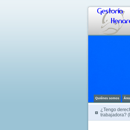
Gestoría
Henare
Quiénes somos
Áre
¿Tengo derech
trabajadora? (