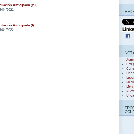
ilación Anticipada (y II)
6/04/2022
REDE
ilación Anticipada (I)
1/04/2022
NOTI
Admin
Civil
(
Conta
Fisca
Labor
Medi
Merca
Nuev
Unca
PRO
COL