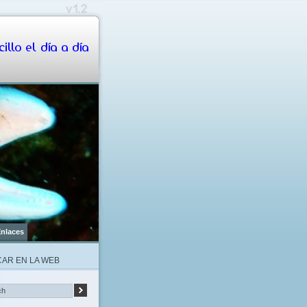
illo el día a día
nlaces
AR EN LA WEB