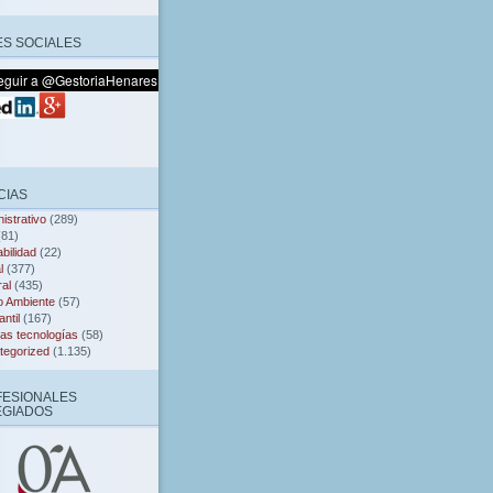
S SOCIALES
CIAS
istrativo
(289)
81)
bilidad
(22)
l
(377)
al
(435)
o Ambiente
(57)
ntil
(167)
as tecnologías
(58)
tegorized
(1.135)
FESIONALES
EGIADOS