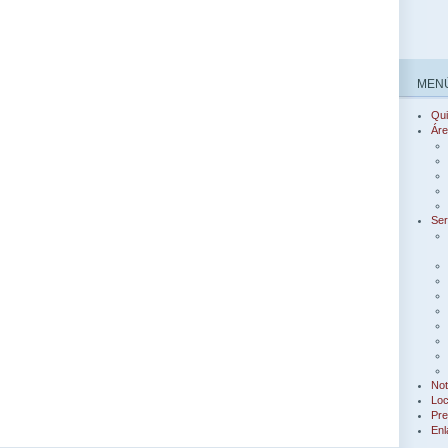
MENÚ
Qu
Áre
Ser
Not
Loc
Pre
Enl