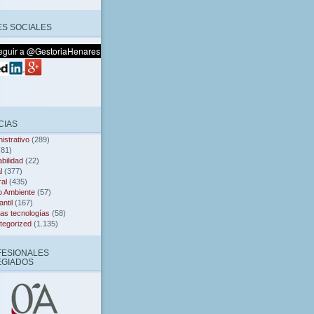
S SOCIALES
CIAS
istrativo
(289)
81)
bilidad
(22)
l
(377)
al
(435)
o Ambiente
(57)
ntil
(167)
as tecnologías
(58)
tegorized
(1.135)
FESIONALES
EGIADOS