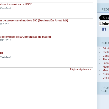
tas electrónicas del BOE
5/01/2016
REDE
n de presentar el modelo 390 (Declaración Anual IVA)
3/01/2015
ón de empleo de la Comunidad de Madrid
2/12/2014
NOTI
Admin
Civil
(
24H
Conta
7/02/2014
Fisca
Labor
Medi
Página siguiente »
Merca
Nuev
Unca
PRO
COL