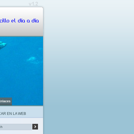
illo el día a día
nlaces
AR EN LA WEB