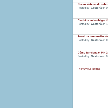
Nuevo sistema de subas
Posted by:
Gestoría
on 0
Cambios en la obligació
Posted by:
Gestoría
on 1
Portal de intermediaci
Posted by:
Gestoría
on 0
Cómo funciona el PIN 
Posted by:
Gestoría
on 0
« Previous Entries