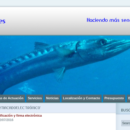
s
Haciendo más senc
as de Actuación
Servicios
Noticias
Localización y Contacto
Presupuesto
E
TIFICADOELECTRÓNICO’
BUSC
ficación y firma electrónica
2/07/2016