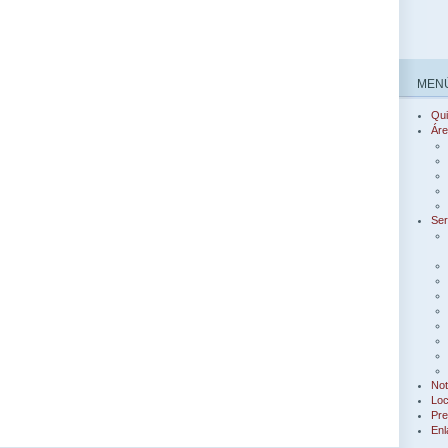
MENÚ
Qu
Áre
Ser
Not
Loc
Pre
Enl