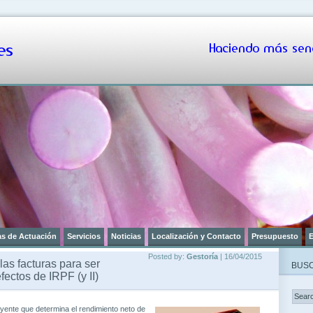
s
Haciendo más senc
as de Actuación
Servicios
Noticias
Localización y Contacto
Presupuesto
E
Posted by:
Gestoría
| 16/04/2015
las facturas para ser
BUSC
fectos de IRPF (y II)
yente que determina el rendimiento neto de