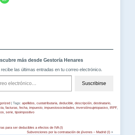
scubre más desde Gestoría Henares
recibe las últimas entradas en tu correo electrónico.
Suscribirse
gorized
| Tags:
apellidos
,
cuotatributaria
,
deducible
,
descripción
,
destinatario
,
cta
,
facturas
,
fecha
,
impuesto
,
impuestosociedades
,
inversiónsujetopasivo
,
IRPF
,
tos
,
serie
,
tipoimpositivo
ras para ser deducibles a efectos de IVA (I)
Subvenciones por la contratación de jóvenes – Madrid (I)
»