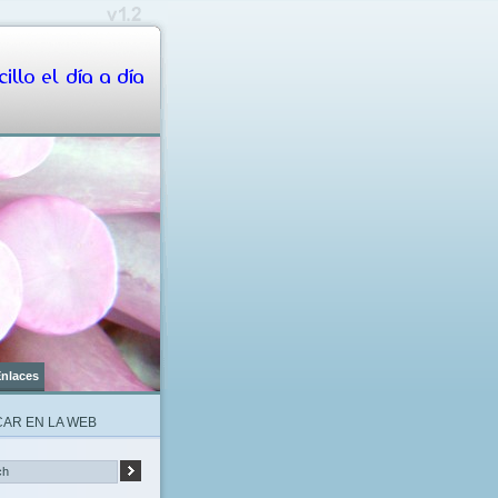
illo el día a día
nlaces
AR EN LA WEB