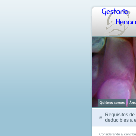
Gestoría
Henare
Quiénes somos
Áre
Requisitos de 
deducibles a e
Considerando al contribu