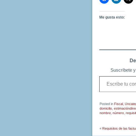
Me gusta esto:
De
Suscríbete y 
Escribe
tu
correo
electrónico…
Posted in
Fiscal
,
Uncate
domicilio
,
estimacióndire
nombre
,
número
,
requisi
«
Requisitos de las factu