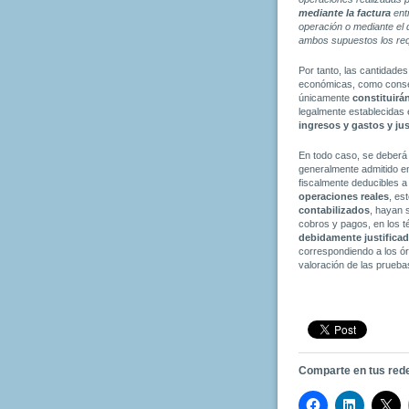
mediante la factura
entr
operación o mediante el 
ambos supuestos los requ
Por tanto, las cantidades
económicas, como consecu
únicamente
constituirá
legalmente establecidas 
ingresos y gastos y jus
En todo caso, se deberá 
generalmente admitido e
fiscalmente deducibles a
operaciones reales
, es
contabilizados
, hayan 
cobros y pagos, en los t
debidamente justifica
correspondiendo a los ór
valoración de las prueba
Comparte en tus red