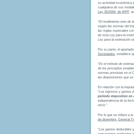
su actividad económica 
cualquiera de sus modalid
Ley 35/2006, de IRPF
, q
“
El rendimiento neto de 
según las normas del Imp
las reglas especiales con
de esta Ley para la estim
Ley para la estimación ob
Por su parte, el apartado
Sociedades
, establece q
“
En el método de estimaci
de los preceptos estable
normas previstas en el C
las disposiciones que se
En relación con la imputa
“
Los ingresos y gastos 
período impositivo en
independencia de la fech
otros
.”
Por lo que se refiere a la
de diciembre, General Tr
“
Los gastos deducibles y
operaciones realizadas po