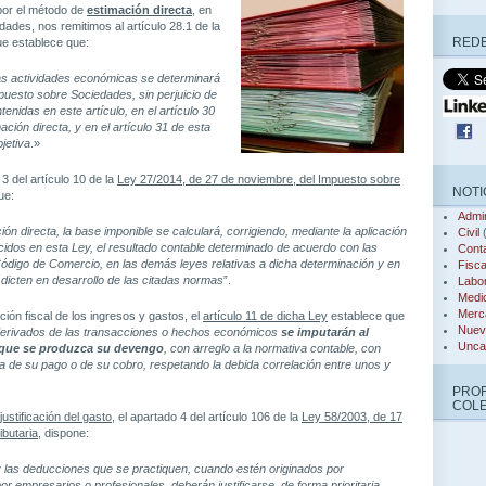
por el método de
estimación directa
, en
ades, nos remitimos al artículo 28.1 de la
REDE
ue establece que:
las actividades económicas se determinará
uesto sobre Sociedades, sin perjuicio de
tenidas en este artículo, en el artículo 30
ación directa, y en el artículo 31 de esta
jetiva
.»
 3 del artículo 10 de la
Ley 27/2014, de 27 de noviembre, del Impuesto sobre
NOTI
ue:
Admin
ón directa, la base imponible se calculará, corrigiendo, mediante la aplicación
Civil
(
cidos en esta Ley, el resultado contable determinado de acuerdo con las
Conta
ódigo de Comercio, en las demás leyes relativas a dicha determinación y en
Fisca
 dicten en desarrollo de las citadas normas
”.
Labor
Medi
Merca
ción fiscal de los ingresos y gastos, el
artículo 11 de dicha Ley
establece que
Nuev
derivados de las transacciones o hechos económicos
se imputarán al
Unca
 que se produzca su devengo
, con arreglo a la normativa contable, con
a de su pago o de su cobro, respetando la debida correlación entre unos y
PRO
COL
justificación del gasto
, el apartado 4 del artículo 106 de la
Ley 58/2003, de 17
ibutaria
, dispone:
 las deducciones que se practiquen, cuando estén originados por
r empresarios o profesionales, deberán justificarse, de forma prioritaria,