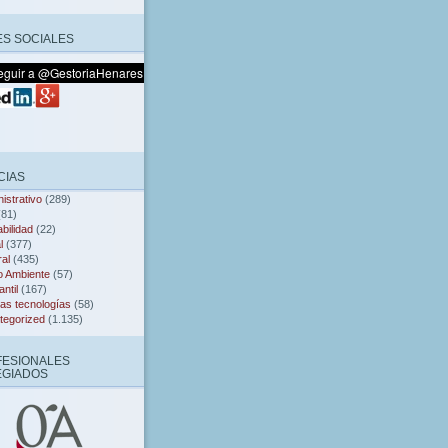
S SOCIALES
CIAS
istrativo
(289)
81)
bilidad
(22)
l
(377)
al
(435)
o Ambiente
(57)
ntil
(167)
as tecnologías
(58)
tegorized
(1.135)
FESIONALES
EGIADOS