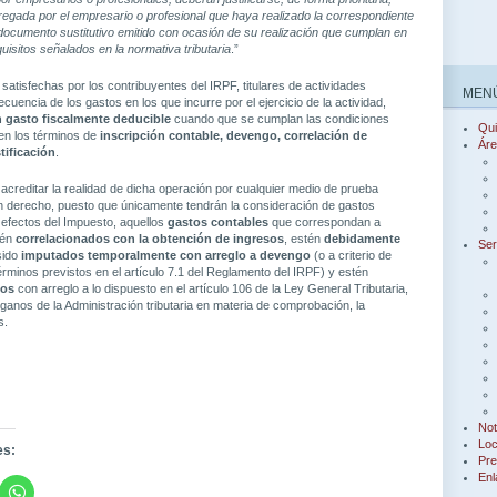
egada por el empresario o profesional que haya realizado la correspondiente
documento sustitutivo emitido con ocasión de su realización que cumplan en
isitos señalados en la normativa tributaria
.”
 satisfechas por los contribuyentes del IRPF, titulares de actividades
MENÚ
encia de los gastos en los que incurre por el ejercicio de la actividad,
n gasto fiscalmente deducible
cuando que se cumplan las condiciones
Qu
en los términos de
inscripción contable, devengo, correlación de
Áre
tificación
.
acreditar la realidad de dicha operación por cualquier medio de prueba
n derecho, puesto que únicamente tendrán la consideración de gastos
 efectos del Impuesto, aquellos
gastos contables
que correspondan a
tén
correlacionados con la obtención de ingresos
, estén
debidamente
Ser
sido
imputados temporalmente con arreglo a devengo
(o a criterio de
érminos previstos en el artículo 7.1 del Reglamento del IRPF) y estén
dos
con arreglo a lo dispuesto en el artículo 106 de la Ley General Tributaria,
ganos de la Administración tributaria en materia de comprobación, la
s.
Not
Loc
es:
Pre
Enl