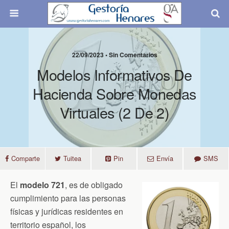
22/09/2023 • Sin Comentarios
Modelos Informativos De
Hacienda Sobre Monedas
Virtuales (2 De 2)
Comparte
Tuitea
Pin
Envía
SMS
El
modelo 721
, es de obligado
cumplimiento para las personas
físicas y jurídicas residentes en
territorio español, los