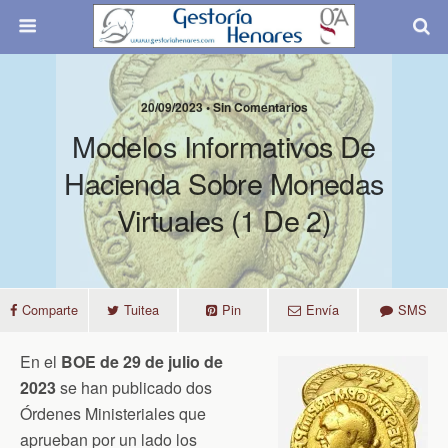
20/09/2023 • Sin Comentarios
Modelos Informativos De
Hacienda Sobre Monedas
Virtuales (1 De 2)
Comparte
Tuitea
Pin
Envía
SMS
En el
BOE de 29 de julio de
2023
se han publicado dos
Órdenes Ministeriales que
aprueban por un lado los