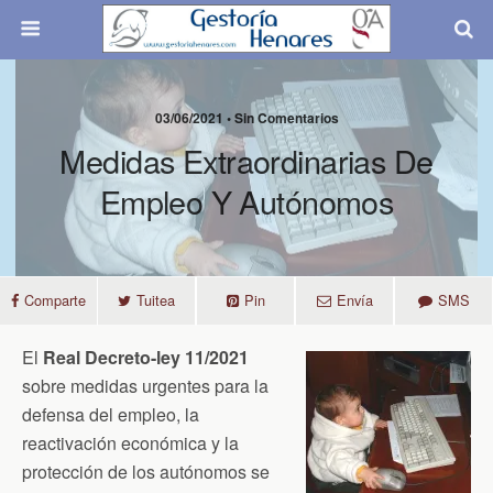
03/06/2021 • Sin Comentarios
Medidas Extraordinarias De
Empleo Y Autónomos
Comparte
Tuitea
Pin
Envía
SMS
El
Real Decreto-ley 11/2021
sobre medidas urgentes para la
defensa del empleo, la
reactivación económica y la
protección de los autónomos se