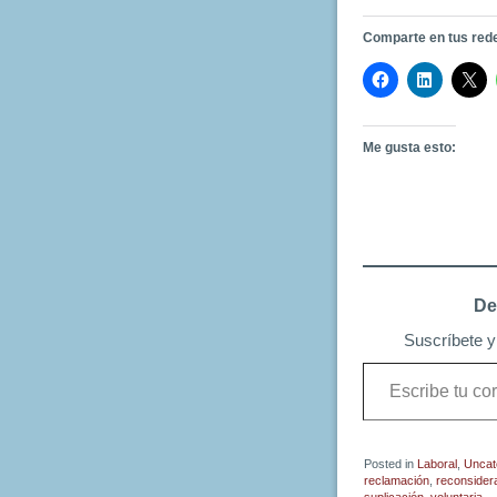
Comparte en tus red
Me gusta esto:
De
Suscríbete y 
Escribe
tu
correo
electrónico…
Posted in
Laboral
,
Uncat
reclamación
,
reconsider