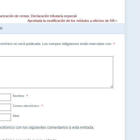
rización de rentas: Declaración tributaria especial
Aprobada la modificación de los módulos a efectos de IVA
»
TA
ectrónico no será publicada.
Los campos obligatorios están marcados con
*
Nombre
*
Correo electrónico
*
Web
ectrónico con los siguientes comentarios a esta entrada.