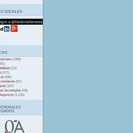
S SOCIALES
CIAS
istrativo
(289)
81)
bilidad
(22)
l
(377)
al
(435)
o Ambiente
(57)
ntil
(167)
as tecnologías
(58)
tegorized
(1.135)
FESIONALES
EGIADOS