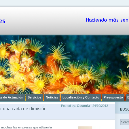
s
Haciendo más senc
as de Actuación
Servicios
Noticias
Localización y Contacto
Presupuesto
E
Posted by:
Gestoría
| 24/10/2012
r una carta de dimisión
BUSC
 muchas las empresas que utilizan la