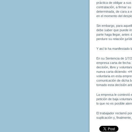
práctica de obligar a su
contratación, a firmar su
determinada, de cara a e
en el momento del despi
Sin embargo, para aquell
debe saber que puede inv
parte haga llegar, antes 
perdure su relación jurídi
Y así lo ha manifestado 
En su Sentencia de 1/7/2
empresa carta de fecha 1
decisión, libre y volunta
nueva carta diciendo: «H
voluntaria en esta empre
comunicación de dicha ba
tomado esta decisión ant
La empresa le contestó 
petición de baja voluntar
lo que no es posible at
El trabajador reclamó po
suplicación y, finalmente