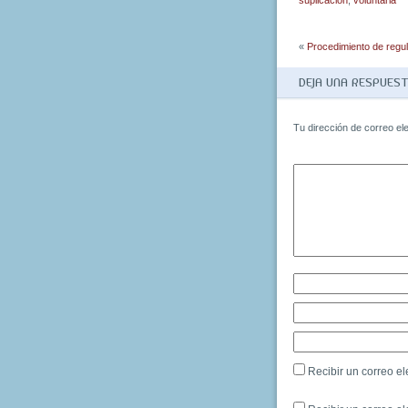
suplicación
,
voluntaria
«
Procedimiento de regula
DEJA UNA RESPUES
Tu dirección de correo el
Recibir un correo el