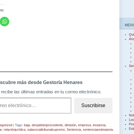
es:
MENÚ
Qu
Áre
Ser
scubre más desde Gestoría Henares
recibe las últimas entradas en tu correo electrónico.
Suscribirse
Not
Loc
Pre
egorized
| Tags:
baja
,
despidoimprocedente
,
dimisión
,
empresa
,
instancia
,
Enl
ar
,
relaciónjurídica
,
salasocialtribunalsupremo
,
Sentencia
,
sentenciaestimatoria
,