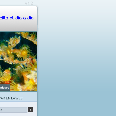
illo el día a día
nlaces
AR EN LA WEB