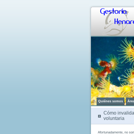
Gestoría
Henare
Quiénes somos
Áre
Cómo invalida
voluntaria
Afortunadamente, no son