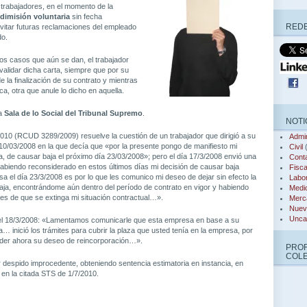
s trabajadores, en el momento de la
dimisión voluntaria
sin fecha
REDE
vitar futuras reclamaciones del empleado
do.
os casos que aún se dan, el trabajador
alidar dicha carta, siempre que por su
de la finalización de su contrato y mientras
ca, otra que anule lo dicho en aquella.
la
Sala de lo Social del Tribunal Supremo
.
NOTI
010 (RCUD 3289/2009) resuelve la cuestión de un trabajador que dirigió a su
Admin
0/03/2008 en la que decía que «por la presente pongo de manifiesto mi
Civil
(
ria, de causar baja el próximo día 23/03/2008»; pero el día 17/3/2008 envió una
Conta
abiendo reconsiderado en estos últimos días mi decisión de causar baja
Fisca
sa el día 23/3/2008 es por lo que les comunico mi deseo de dejar sin efecto la
Labor
ja, encontrándome aún dentro del período de contrato en vigor y habiendo
Medi
es de que se extinga mi situación contractual…».
Merca
Nuev
Unca
el 18/3/2008: «Lamentamos comunicarle que esta empresa en base a su
ia… inició los trámites para cubrir la plaza que usted tenía en la empresa, por
ender ahora su deseo de reincorporación…».
PRO
COL
r despido improcedente, obteniendo sentencia estimatoria en instancia, en
, en la citada STS de 1/7/2010.