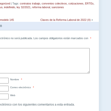
egorized
| Tags:
contratos trabajo
,
convenios colectivos
,
cotizaciones
,
ERTEs
,
nuo
,
indefinido
,
ley 32/2021
,
reforma laboral
,
sanciones
 modelo 145
Claves de la Reforma Laboral de 2022 (II)
»
TA
ectrónico no será publicada.
Los campos obligatorios están marcados con
*
Nombre
*
Correo electrónico
*
Web
ectrónico con los siguientes comentarios a esta entrada.