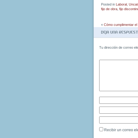
Posted in
Laboral
,
Uncat
fijo de obra
,
fijo disconti
«
Cómo cumplimentar el
DEJA UNA RESPUES
Tu dirección de correo el
Recibir un correo el