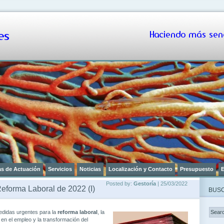
s
Haciendo más senc
as de Actuación
Servicios
Noticias
Localización y Contacto
Presupuesto
E
Posted by:
Gestoría
| 25/03/2022
Reforma Laboral de 2022 (I)
BUSC
didas urgentes para la
reforma laboral
, la
d en el empleo y la transformación del