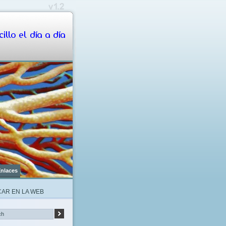
illo el día a día
nlaces
AR EN LA WEB