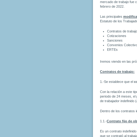
mercado de trabajo fue 
febrero de 2022.
Las principales
modific
Estatuto de los Trabajad
Contratos de trabaj
Cotizaciones
Sanciones
Convenios Colectiv
ERTEs
Iremos viendo en las pró
Contratos de trabajo:
1.-Se establece que el
c
Con la relación a este t
periodo de 24 meses, el
de trabajador indefinido
Dentro de los contratos 
1.1.-
Contrato fijo de o
Es un contrato indefinido
que se contrató al trabaj