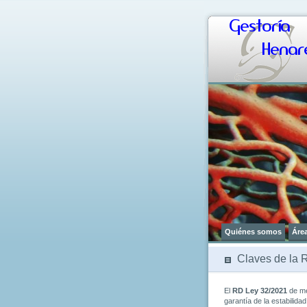
Gestoría
Henare
Quiénes somos
Áre
Claves de la 
El
RD Ley 32/2021
de me
garantía de la estabilida