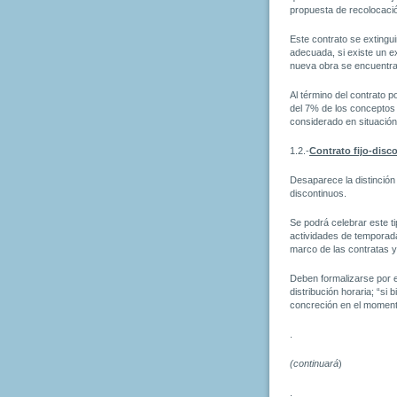
propuesta de recolocació
Este contrato se extinguir
adecuada, si existe un e
nueva obra se encuentra 
Al término del contrato 
del 7% de los conceptos 
considerado en situación
1.2.-
Contrato fijo-disc
Desaparece la distinción 
discontinuos.
Se podrá celebrar este ti
actividades de temporada,
marco de las contratas y
Deben formalizarse por es
distribución horaria; “si
concreción en el moment
.
(continuará
)
.