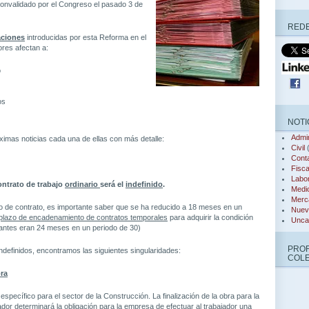
convalidado por el Congreso el pasado 3 de
REDE
aciones
introducidas por esta Reforma en el
ores afectan a:
o
os
NOTI
Admin
ximas noticias cada una de ellas con más detalle:
Civil
(
Conta
Fisca
Labor
ontrato de trabajo
ordinario
será el
indefinido
.
Medi
Merca
ipo de contrato, es importante saber que se ha reducido a 18 meses en un
Nuev
plazo de encadenamiento de contratos temporales
para adquirir la condición
Unca
 (antes eran 24 meses en un periodo de 30)
PRO
indefinidos, encontramos las siguientes singularidades:
COL
bra
 específico para el sector de la Construcción. La finalización de la obra para la
ador determinará la obligación para la empresa de efectuar al trabajador una