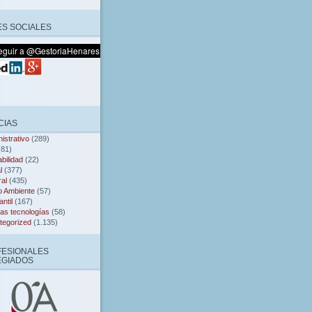
S SOCIALES
CIAS
istrativo
(289)
81)
bilidad
(22)
l
(377)
al
(435)
o Ambiente
(57)
ntil
(167)
as tecnologías
(58)
tegorized
(1.135)
FESIONALES
EGIADOS