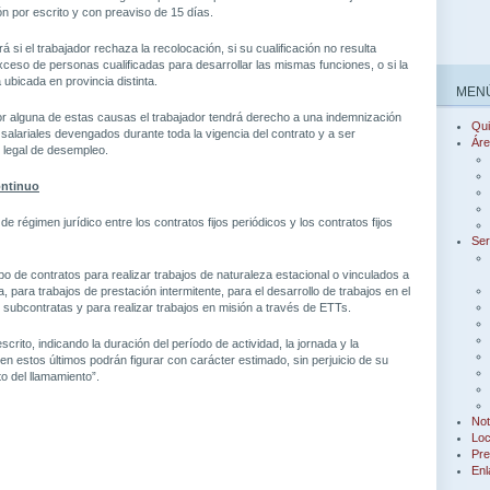
n por escrito y con preaviso de 15 días.
á si el trabajador rechaza la recolocación, si su cualificación no resulta
xceso de personas cualificadas para desarrollar las mismas funciones, o si la
ubicada en provincia distinta.
MENÚ
por alguna de estas causas el trabajador tendrá derecho a una indemnización
Qu
salariales devengados durante toda la vigencia del contrato y a ser
Áre
 legal de desempleo.
ontinuo
de régimen jurídico entre los contratos fijos periódicos y los contratos fijos
Ser
po de contratos para realizar trabajos de naturaleza estacional o vinculados a
 para trabajos de prestación intermitente, para el desarrollo de trabajos en el
 subcontratas y para realizar trabajos en misión a través de ETTs.
crito, indicando la duración del período de actividad, la jornada y la
 bien estos últimos podrán figurar con carácter estimado, sin perjuicio de su
o del llamamiento”.
Not
Loc
Pre
Enl