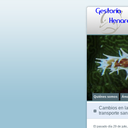
Gestoría
Henare
Quiénes somos
Áre
Cambios en la
transporte sani
El pasado día 29 de julio