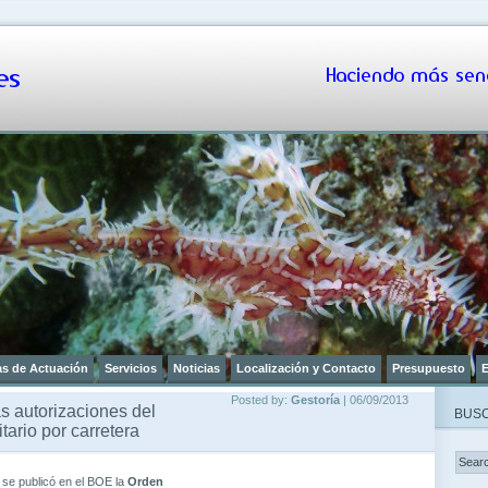
s
Haciendo más senc
as de Actuación
Servicios
Noticias
Localización y Contacto
Presupuesto
E
Posted by:
Gestoría
| 06/09/2013
s autorizaciones del
BUSC
tario por carretera
, se publicó en el BOE la
Orden