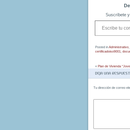
De
Suscríbete y 
Escribe
tu
correo
electrónico…
Posted in
Administrativo
certificadoiso9001
,
docu
«
Plan de Vivienda “Jov
DEJA UNA RESPUES
Tu dirección de correo el