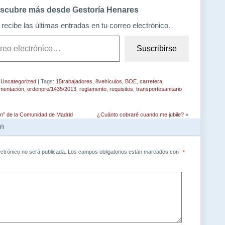
scubre más desde Gestoría Henares
recibe las últimas entradas en tu correo electrónico.
Suscribirse
,
Uncategorized
| Tags:
15trabajadores
,
8vehículos
,
BOE
,
carretera
,
mentación
,
ordenpre/1435/2013
,
reglamento
,
requisitos
,
transportesanitario
en” de la Comunidad de Madrid
¿Cuánto cobraré cuando me jubile?
»
TA
ectrónico no será publicada.
Los campos obligatorios están marcados con
*