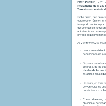
PRE/1435/2013
, de 23 de
Reglamento de la Ley 
Terrestres en materia d
Dicha orden, que entrar
establece el régimen jurí
transporte sanitario por 
documentación necesaria
autorizaciones de transpo
privado complementario), 
Así, entre otros, se esta
La empresa deberá 
dependiendo de la p
Disponer en todo m
empresa, de los cu
niveles de formac
establece el Real D
Disponer, en todo c
de vehículos de que
conductores resulta
Contar, al menos, co
obtenido el certific