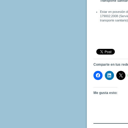
Transporte Sanitar
Estar en posesión d
179002:2008 (Servic
transporte sanitario)
Comparte en tus red
Me gusta esto: