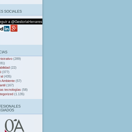
S SOCIALES
CIAS
istrativo
(289)
81)
bilidad
(22)
l
(377)
al
(435)
o Ambiente
(57)
ntil
(167)
as tecnologías
(58)
tegorized
(1.135)
FESIONALES
EGIADOS