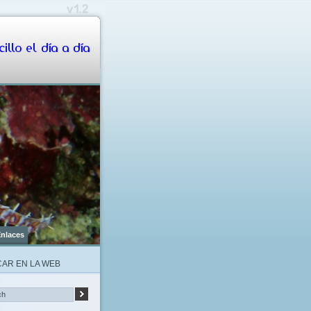
illo el día a día
nlaces
AR EN LA WEB