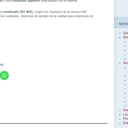
io
u otra
titulación superior
relacionada con la materia.
el
certificado ISO 9001
, según los requisitos de la norma UNE
ios sanitarios. Sistemas de gestión de la calidad para empresas de
.
MENÚ
Qu
Áre
Ser
es:
Not
Loc
Pre
Enl