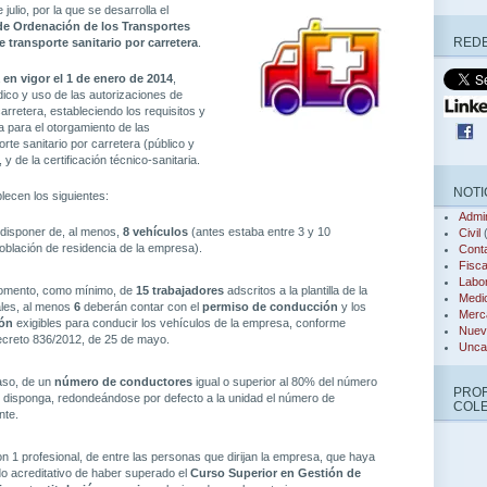
 julio, por la que se desarrolla el
de Ordenación de los Transportes
REDE
e transporte sanitario por carretera
.
á
en vigor el 1 de enero de 2014
,
dico y uso de las autorizaciones de
carretera, estableciendo los requisitos y
 para el otorgamiento de las
rte sanitario por carretera (público y
y de la certificación técnico-sanitaria.
NOTI
blecen los siguientes:
Admin
disponer de, al menos,
8 vehículos
(antes estaba entre 3 y 10
Civil
(
oblación de residencia de la empresa).
Conta
Fisca
Labor
omento, como mínimo, de
15 trabajadores
adscritos a la plantilla de la
Medi
ales, al menos
6
deberán contar con el
permiso de conducción
y los
Merca
ión
exigibles para conducir los vehículos de la empresa, conforme
Nuev
ecreto 836/2012, de 25 de mayo.
Unca
aso, de un
número de conductores
igual o superior al 80% del número
PRO
 disponga, redondeándose por defecto a la unidad el número de
COL
nte.
n 1 profesional, de entre las personas que dirijan la empresa, que haya
ado acreditativo de haber superado el
Curso Superior en Gestión de