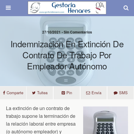
27/10/2021 • Sin Comentarios
Indemnización En Extinción De
Contrato De Trabajo Por
Empleador Autónomo
Comparte
Tuitea
Pin
Envía
SMS
La extinción de un contrato de
trabajo supone la terminación de
la relación laboral entre empresa
(o autónomo empleador) y