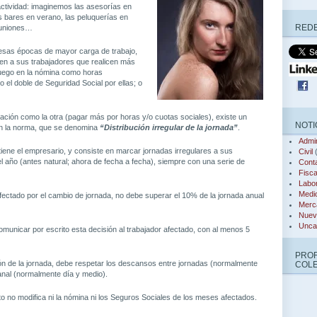
 actividad: imaginemos las asesorías en
 bares en verano, las peluquerías en
REDE
muniones…
sas épocas de mayor carga de trabajo,
n a sus trabajadores que realicen más
luego en la nómina como horas
 el doble de Seguridad Social por ellas; o
tuación como la otra (pagar más por horas y/o cuotas sociales), existe un
NOTI
en la norma, que se denomina
“Distribución irregular de la jornada”
.
Admin
iene el empresario, y consiste en marcar jornadas irregulares a sus
Civil
(
el año (antes natural; ahora de fecha a fecha), siempre con una serie de
Conta
Fisca
Labor
Medi
fectado por el cambio de jornada, no debe superar el 10% de la jornada anual
Merca
Nuev
Unca
omunicar por escrito esta decisión al trabajador afectado, con al menos 5
PRO
ión de la jornada, debe respetar los descansos entre jornadas (normalmente
COL
nal (normalmente día y medio).
to no modifica ni la nómina ni los Seguros Sociales de los meses afectados.