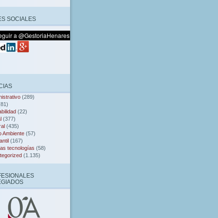
S SOCIALES
CIAS
istrativo
(289)
81)
bilidad
(22)
l
(377)
al
(435)
o Ambiente
(57)
ntil
(167)
as tecnologías
(58)
tegorized
(1.135)
FESIONALES
EGIADOS