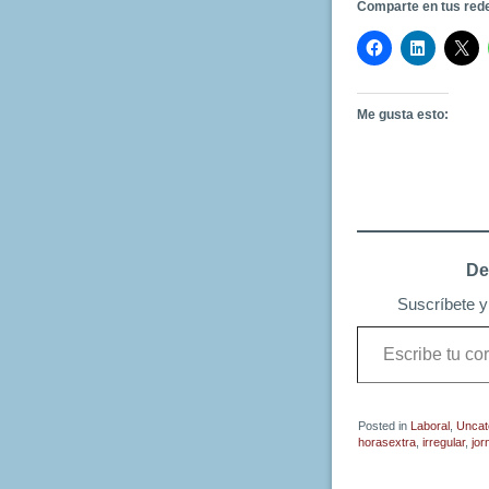
Comparte en tus red
Me gusta esto:
De
Suscríbete y 
Escribe
tu
correo
electrónico…
Posted in
Laboral
,
Uncat
horasextra
,
irregular
,
jor