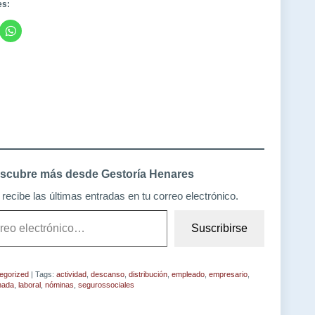
es:
scubre más desde Gestoría Henares
recibe las últimas entradas en tu correo electrónico.
Suscribirse
egorized
| Tags:
actividad
,
descanso
,
distribución
,
empleado
,
empresario
,
nada
,
laboral
,
nóminas
,
segurossociales