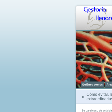
Gestoría
Henare
Quiénes somos
Áre
Cómo evitar, 
extraordinaria
Se da el caso de activi