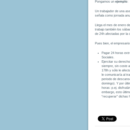
Pongamos un
ejemplo
:
Un trabajador de una ase
señala como jornada anu
Llega el mes de enero d
trabajo también los sábad
de 24h afectadas por la di
Pues bien, el empresario
Pagar 24 horas extr
Sociales.
Ejercitar su derecho
siempre, sin coste 
178h y sólo le afect
le comunicaría al tr
periodo de descanso
domingo). Y por últ
horas: p.ej. disfrut
embargo, esto últim
“recuperar” dichas h