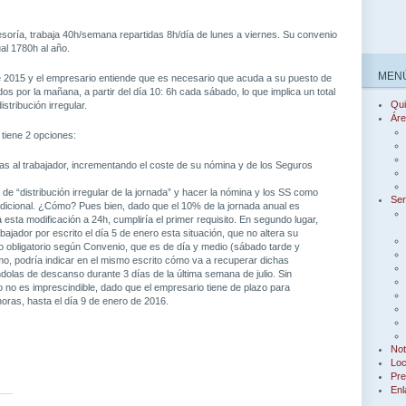
soría, trabaja 40h/semana repartidas 8h/día de lunes a viernes. Su convenio
al 1780h al año.
MENÚ
e 2015 y el empresario entiende que es necesario que acuda a su puesto de
os por la mañana, a partir del día 10: 6h cada sábado, lo que implica un total
Qu
stribución irregular.
Áre
 tiene 2 opciones:
as al trabajador, incrementando el coste de su nómina y de los Seguros
 de “distribución irregular de la jornada” y hacer la nómina y los SS como
Ser
adicional. ¿Cómo? Pues bien, dado que el 10% de la jornada anual es
a esta modificación a 24h, cumpliría el primer requisito. En segundo lugar,
abajador por escrito el día 5 de enero esta situación, que no altera su
 obligatorio según Convenio, que es de día y medio (sábado tarde y
imo, podría indicar en el mismo escrito cómo va a recuperar dichas
ándolas de descanso durante 3 días de la última semana de julio. Sin
o no es imprescindible, dado que el empresario tiene de plazo para
oras, hasta el día 9 de enero de 2016.
Not
Loc
Pre
Enl