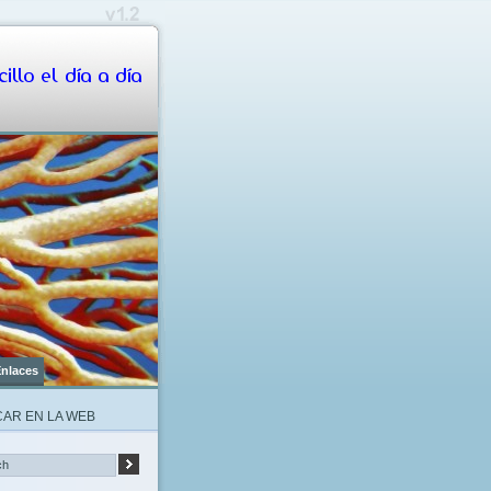
illo el día a día
nlaces
AR EN LA WEB