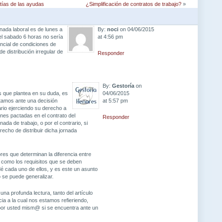
tías de las ayudas
¿Simplificación de contratos de trabajo?
»
rnada laboral es de lunes a
By:
noci
on 04/06/2015
 el sabado 6 horas no sería
at 4:56 pm
ncial de condiciones de
de distribución irregular de
Responder
By:
Gestoría
on
s que plantea en su duda, es
04/06/2015
stamos ante una decisión
at 5:57 pm
ario ejerciendo su derecho a
ones pactadas en el contrato del
Responder
ada de trabajo, o por el contrario, si
recho de distribuir dicha jornada
res que determinan la diferencia entre
como los requisitos que se deben
é cada uno de ellos, y es este un asunto
o se puede generalizar.
una profunda lectura, tanto del artículo
ia a la cual nos estamos refieriendo,
 por usted mism@ si se encuentra ante un