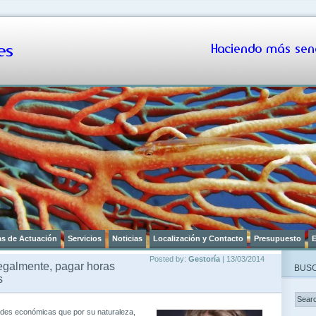
s
Haciendo más senc
as de Actuación
Servicios
Noticias
Localización y Contacto
Presupuesto
E
Posted by:
Gestoría
| 13/03/2014
legalmente, pagar horas
BUSC
s
dades económicas que por su naturaleza,