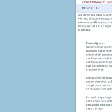
«
Plan PIMA Aire 3: Cuan
RESPUESTAS
Me surge una duda, si la jo
viernes, al hacerle trabajar
esto una modificación susta
trabajo (art 41 ET) en lugar 
la jornada.
Estimad@ noci:
Sin más datos que lo
imposible saber si e
unilateral del empres
modificar las condici
empleado sobre la jorn
está ejerciendo su de
irregularmente.
Son muchos los facto
ambos derechos, así 
cumplir para que se d
en el cual en absolut
Le remito a que haga 
41ET como de la notic
para poder dilucidar
caso o el otro.