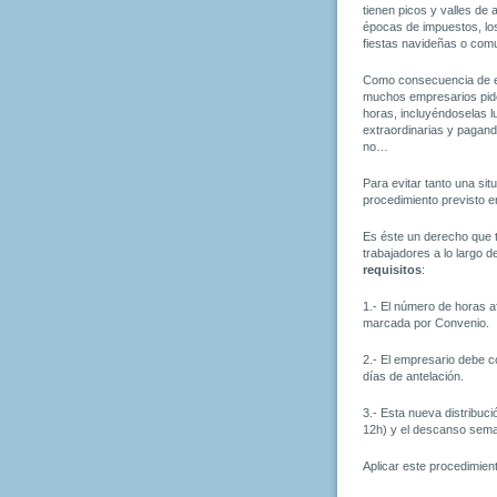
tienen picos y valles de
épocas de impuestos, los
fiestas navideñas o co
Como consecuencia de e
muchos empresarios pide
horas, incluyéndoselas 
extraordinarias y pagando
no…
Para evitar tanto una si
procedimiento previsto 
Es éste un derecho que t
trabajadores a lo largo d
requisitos
:
1.- El número de horas a
marcada por Convenio.
2.- El empresario debe c
días de antelación.
3.- Esta nueva distribuc
12h) y el descanso sema
Aplicar este procedimien