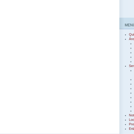
MENÚ
Qu
Áre
Ser
Not
Loc
Pre
Enl