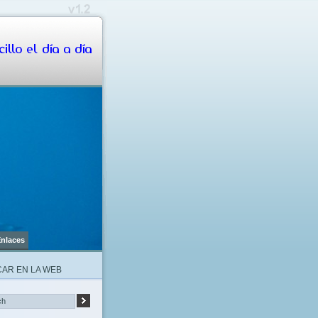
illo el día a día
nlaces
AR EN LA WEB