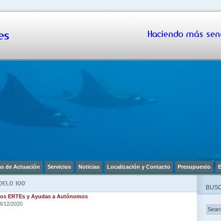
s
Haciendo más senc
as de Actuación
Servicios
Noticias
Localización y Contacto
Presupuesto
E
ELO 100’
BUSC
e los ERTEs y Ayudas a Autónomos
4/12/2020