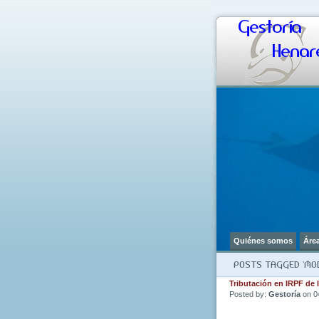
Gestoría
Henare
Quiénes somos
Áre
POSTS TAGGED ‘MOD
Tributación en IRPF d
Posted by:
Gestoría
on 0