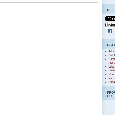
REDE
NOTI
Admin
Civil
(
Conta
Fisca
Labor
Medi
Merca
Nuev
Unca
PRO
COL