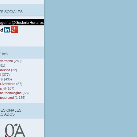
S SOCIALES
CIAS
istrativo
(289)
81)
bilidad
(22)
l
(377)
al
(435)
o Ambiente
(57)
ntil
(167)
as tecnologías
(58)
tegorized
(1.135)
FESIONALES
EGIADOS