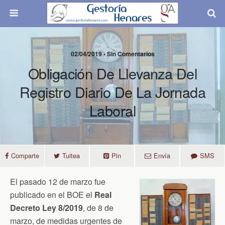
02/04/2019 • Sin Comentarios
Obligación De Llevanza Del
Registro Diario De La Jornada
Laboral
Comparte
Tuitea
Pin
Envía
SMS
El pasado 12 de marzo fue
publicado en el BOE el
Real
Decreto Ley 8/2019
, de 8 de
marzo, de medidas urgentes de