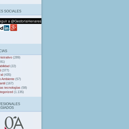
S SOCIALES
CIAS
istrativo
(289)
81)
bilidad
(22)
l
(377)
al
(435)
o Ambiente
(57)
ntil
(167)
as tecnologías
(58)
tegorized
(1.135)
FESIONALES
EGIADOS