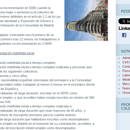
 se incrementarán en 500€ cuando la
REDE
na mujer o pertenezca al colectivo de
rminos definidos en el artículo 1.2 de la Ley
 de Identidad y Expresión de Género e
criminación de la Comunidad de Madrid.
bajador contratado sea el primero de un
l primero tras 12 meses sin trabajadores a
iguientes se incrementarán en 2.000€.
NOTI
ratación indefinida inicial
Admin
Civil
(
ión indefinida inicial a tiempo completo.
Conta
ión indefinida inicial a tiempo completo realizada a personas que
Fisca
 los siguientes colectivos:
Labor
renta y cinco años,
Medi
 nacionalidad española retornadas del extranjero a la Comunidad
Merca
 acrediten haber trabajado al menos 6 meses en el extranjero desde
Nuev
a de España y
Unca
pleadas de larga duración, inscritas en el SEPE como
 empleo, y que acrediten haber estado inscritos un mínimo de 360
imos 540.
PRO
ión indefinida inicial a tiempo completo realizada a:
COL
pleadas de larga duración que sean mayores de 45 años, y
minos de inscripción previstos para la cuantía anterior.
e larga duración que hallándose inscritos como desempleados
 empleo en Madrid en el momento de su contratación, acrediten, a
íodo de inscripción ininterrumpido como desempleados