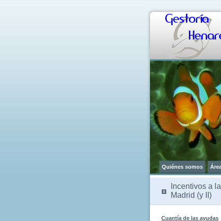
Gestoría
Henare
Quiénes somos
Áre
Incentivos a l
Madrid (y II)
Cuantía de las ayudas