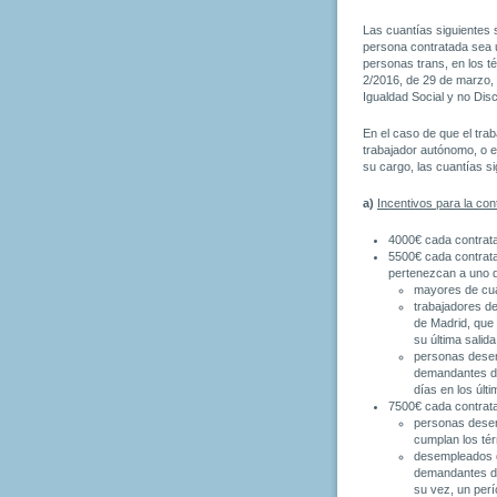
Las cuantías siguientes
persona contratada sea u
personas trans, en los té
2/2016, de 29 de marzo,
Igualdad Social y no Dis
En el caso de que el tra
trabajador autónomo, o e
su cargo, las cuantías s
a)
Incentivos para la cont
4000€ cada contratac
5500€ cada contratac
pertenezcan a uno de
mayores de cua
trabajadores de
de Madrid, que
su última salid
personas desem
demandantes de
días en los últ
7500€ cada contratac
personas desem
cumplan los tér
desempleados d
demandantes de
su vez, un per