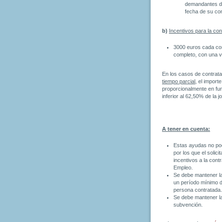
demandantes de
fecha de su con
b)
Incentivos para la co
3000 euros cada con
completo, con una v
En los casos de contrata
tiempo parcial
, el import
proporcionalmente en fun
inferior al 62,50% de la
A tener en cuenta:
Estas ayudas no pod
por los que el solic
incentivos a la cont
Empleo.
Se debe mantener la
un período mínimo d
persona contratada.
Se debe mantener la
subvención.