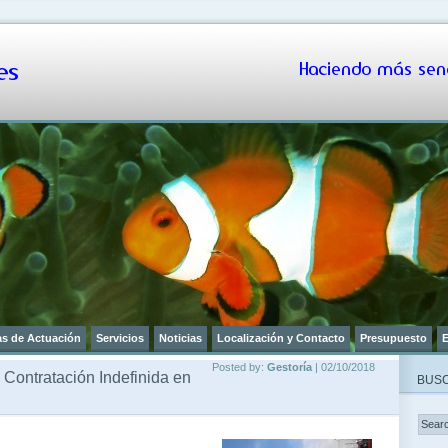
s
Haciendo más senc
as de Actuación
Servicios
Noticias
Localización y Contacto
Presupuesto
E
Posted by:
Gestoría
| 02/10/2018
a Contratación Indefinida en
BUSC