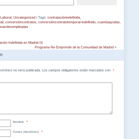
,
Laboral
,
Uncategorized
| Tags:
contrataciónindefinida
,
ial
,
conversióncontratos
,
conversióncontratotemporal-indefinido
,
cuantíaayudas
,
onasdesempleadas
ación Indefinida en Madrid (I)
Programa Re-Emprende de la Comunidad de Madrid
»
TA
ectrónico no será publicada.
Los campos obligatorios están marcados con
*
Nombre
*
Correo electrónico
*