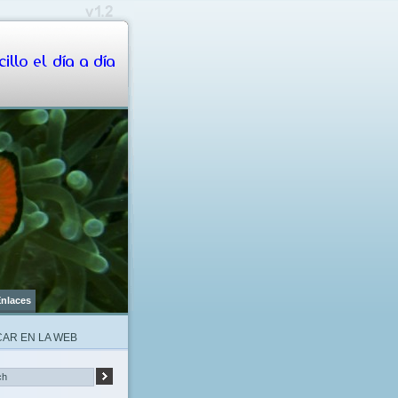
illo el día a día
nlaces
AR EN LA WEB