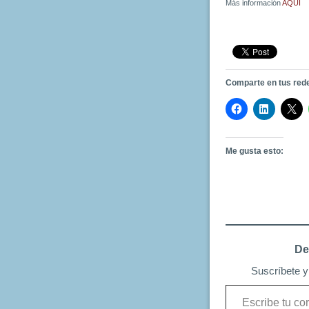
Más información
AQUÍ
Comparte en tus red
Me gusta esto:
De
Suscríbete y 
Escribe
tu