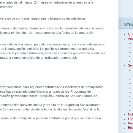
 empleo de, al menos, 24 meses inmediatamente anteriores a la
tratación.
nversión de contratos temporales y formativos en indefinidos
MENÚ
versión de contrato formativo o contrato temporal en indefinido a tiempo
igencia mínima de seis meses previos a la fecha de la conversión.
Qu
Áre
ción indefinida a tiempo parcial o conversiones en
contratos indefinidos a
e de la subvención, incluidos los posibles incrementos, se reducirá
ción de la jornada establecida, teniendo en cuenta que ésta no puede ser
 jornada a tiempo completo de un trabajador comparable.
Ser
rán solicitarse para aquellas contrataciones indefinidas de trabajadores
itante haya resultado beneficiario al amparo de los Programas de
ratación gestionados por la Dirección General de Servicio Público de
 contratación subvencionada y del alta en la Seguridad Social durante
e 12 meses a contar desde la fecha de alta en Seguridad Social de la
Not
 jornada de trabajo de la persona contratada por la que se concedió la
Loc
Pre
Enl