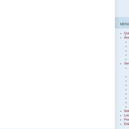
MENÚ
Qu
Áre
Ser
Not
Loc
Pre
Enl