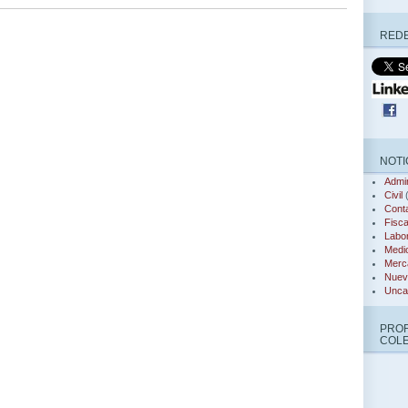
REDE
NOTI
Admin
Civil
(
Conta
Fisca
Labor
Medi
Merca
Nuev
Unca
PRO
COL