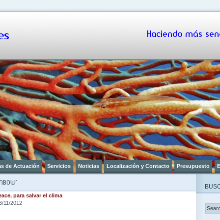
s
Haciendo más senc
as de Actuación
Servicios
Noticias
Localización y Contacto
Presupuesto
E
NBOW’
BUSC
ace, para salvar el clima
6/11/2012