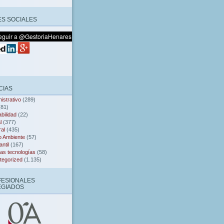
S SOCIALES
CIAS
istrativo
(289)
81)
bilidad
(22)
l
(377)
al
(435)
o Ambiente
(57)
ntil
(167)
as tecnologías
(58)
tegorized
(1.135)
FESIONALES
EGIADOS