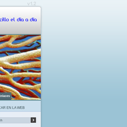
illo el día a día
nlaces
AR EN LA WEB