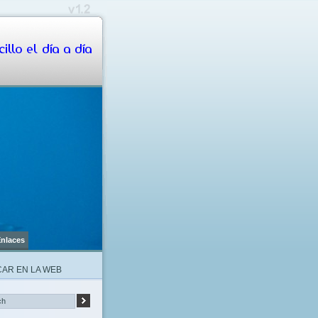
illo el día a día
nlaces
AR EN LA WEB