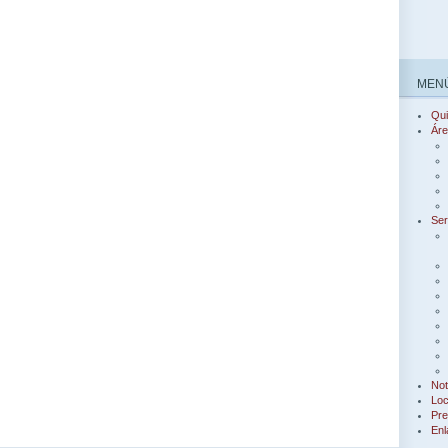
MENÚ
Qu
Áre
Ser
Not
Loc
Pre
Enl