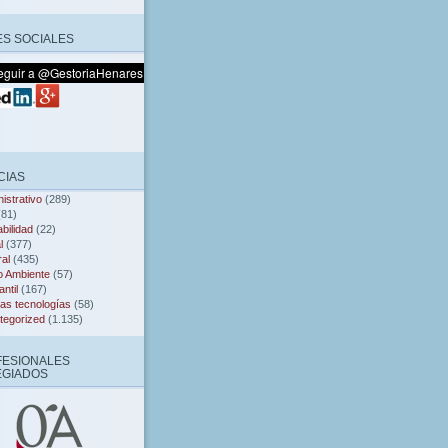
S SOCIALES
CIAS
istrativo
(289)
81)
bilidad
(22)
l
(377)
al
(435)
o Ambiente
(57)
ntil
(167)
as tecnologías
(58)
tegorized
(1.135)
FESIONALES
EGIADOS