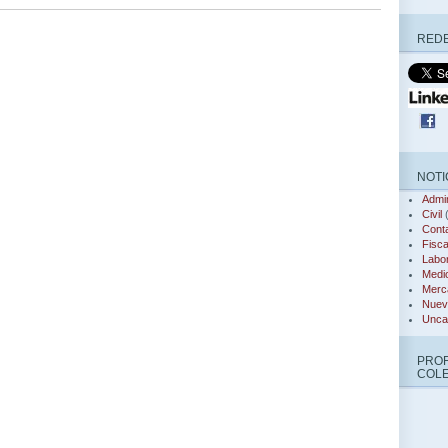
REDE
NOTI
Admin
Civil
(
Conta
Fisca
Labor
Medi
Merca
Nuev
Unca
PRO
COL